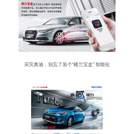
买完奥迪，别忘了装个“楼兰宝盒” 智能化
升级新体验