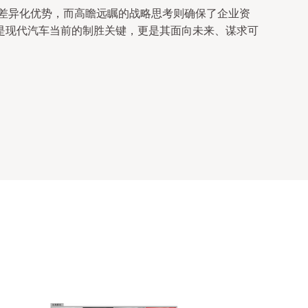
与差异化优势，而高瞻远瞩的战略思考则确保了企业资
是现代汽车当前的制胜关键，更是其面向未来、谋求可