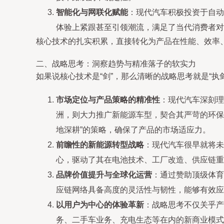
智能化与网联化赋能
：现代汽车积极投资于自动
体验上紧跟甚至引领潮流，满足了当代消费者对
核心技术的扎实积累，直接转化为产品在性能、效率、
二、战略思考：洞察趋势与精准落子的软实力
如果说核心技术是“剑”，那么清晰的战略思考就是“执
市场定位与产品策略的精准性
：现代汽车深刻理
洲，则大力推广新能源车型，契合其严苛的环保
地深耕”的策略，确保了产品的市场适应力。
前瞻性的新能源转型战略
：现代汽车很早就将未
心，驱动了其在电池技术、工厂改造、供应链重
品牌价值提升与全球化运营
：通过赞助顶级体育
应链网络具备高度的灵活性与韧性，能够有效应
以用户为中心的体验革新
：战略思考不仅关乎产
务、二手车业务、充电生态等在内的新商业模式