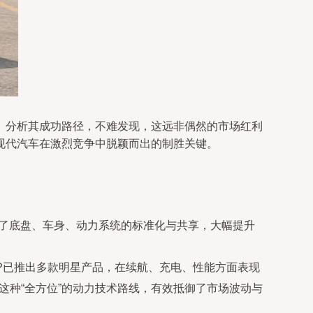
。分析其成功路径，不难发现，这远非偶然的市场红利
现代汽车在激烈竞争中脱颖而出的制胜关键。
现了底盘、车身、动力系统的标准化与共享，大幅提升
P已推出多款明星产品，在续航、充电、性能方面表现
这种“全方位”的动力技术路线，有效抵御了市场波动与