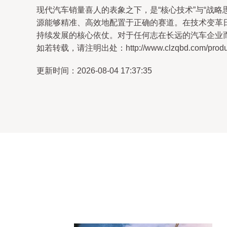
现代汽车销量喜人的表象之下，是“核心技术”与“战
源能够精准、高效地配置于正确的赛道。在技术变革
持续发展的核心依仗。对于任何志在长远的汽车企业
如若转载，请注明出处：http://www.clzqbd.com/product
更新时间：2026-08-04 17:37:35