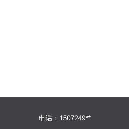
电话：1507249**