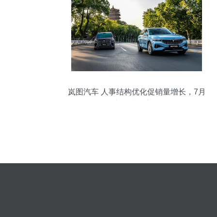
岚图汽车 人事结构优化促销量增长，7月
市场表现亮眼