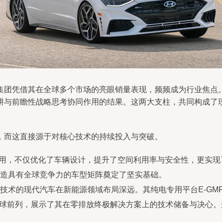
集团凭借其在全球多个市场的亮眼销量表现，频频成为行业焦点
耕与前瞻性战略思考协同作用的结果。这两大支柱，共同构成了
，而这直接源于对核心技术的持续投入与突破。
的应用，不仅优化了车辆设计，提升了空间利用率与安全性，更实
造具有全球竞争力的车型矩阵奠定了坚实基础。
技术的现代汽车在新能源领域布局深远。其纯电专用平台E-GM
全球前列，展示了其在零排放终极解决方案上的技术储备与决心。