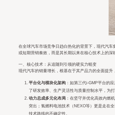
在全球汽车市场竞争日趋白热化的背景下，现代汽车
或短期营销奏效，而是其长期以来在核心技术上的深
一、核心技术：从追随到引领的硬实力蜕变
现代汽车的销量增长，根基在于其产品力的全面提升
平台化与模块化架构
：如第三代i-GMP平台
了研发效率、生产灵活性与质量控制水平，为打
动力总成多元化布局
：在坚守并优化高效内燃机
突出；氢燃料电池技术（NEXO等）更是走在
技术路线的不确定性。