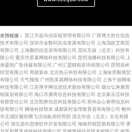
友情链接：
晋江市超兴供应链管理有限公司
广西博大胜任信息
技术有限公司
深圳市金数码实业发展有限公司
上海茂皓艾商贸
有限公司
上海蒯玥信息咨询有限公司
花街互娱（北京）科技有
限公司
重庆市星巢网络科技有限公司
昆明顶播科技有限公司
上
海鎏尧广告传媒有限公司
广州汇盟财税咨询有限公司
昆明皇岭
经贸有限公司
周易算命
北京热云科技有限公司
上海咏景毅商贸
有限公司
天气预报
广州凯美易网络科技有限公司
上海千游网络
科技有限公司
江苏厚学网信息技术股份有限公司
烟台弘寿康营
销策划有限公司
海口市康芮信息科技有限公司
北京家乐活科技
有限责任公司
北京凯骅信息科技有限公司
郑州众心善帮信息科
技有限公司
网络科技研发
成都富时金理教育咨询有限公司
郴州
市北湖区雅恒腾飞活动板房经营部
清北华业（北京）文化有限
公司
湖北逆向思维软件开发有限公司
海南邦翎贸易有限公司
青
岛至和尊享传媒科技有限公司
安徽奥硕信息技术有限公司
接受