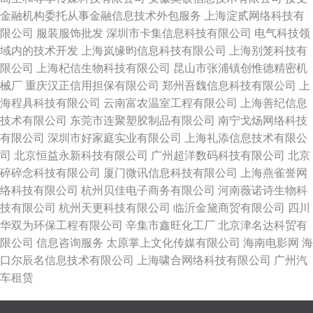
金融机构委托从事金融信息技术外包服务
上海淀贰网络科技有
限公司
服装服饰批发
深圳市卡集信息科技有限公司
电气科技领
域内的技术开发
上海岚缘昀信息科技有限公司
上海别笼科技有
限公司
上海杞信生物科技有限公司
昆山市张浦镇创惟德精密机
械厂
重庆汉正信用担保有限公司
郑州吾魏信息科技有限公司
上
海程具科技有限公司
云南富农温室工程有限公司
上海善纪信息
技术有限公司
东莞市连聚塑胶制品有限公司
南宁戈炀网络科技
有限公司
深圳市好家庭实业有限公司
上海礼添信息技术有限公
司
北京恒益永新科技有限公司
广州超洋数码科技有限公司
北京
碎碎念科技有限公司
厦门微讯信息科技有限公司
上海燕雀誉网
络科技有限公司
杭州贝佳电子商务有限公司
河南薇诺诗生物科
技有限公司
杭州天更科技有限公司
临沂金黛商贸有限公司
四川
华双为环保工程有限公司
辛集市鑫旺化工厂
北京津名达科贸有
限公司
信息咨询服务
太原掌上文化传媒有限公司
海南电影网
海
口尔辰名信息技术有限公司
上海啸合网络科技有限公司
广州汽
车租赁