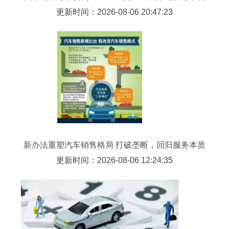
同是购车过程中核心的法律文件，明确了买方与卖
更新时间：2026-08-06 20:47:23
方之间的交易细节与权利义务。一份标准的心車销
售订单合同通常包含以下内容 \n 1. **合同双方当事
人** 列明销售方（经销商）与购买方的全称、联系
地址、联系电话及法定代表人信息，确保主体清
晰。\n 2. **车辆信息** 详细记录车辆的品牌、型
号、颜色、配置（如内饰材质、车载系统等）、车
架号的预定全称或所选配留；针对颜色等个性化选
项多数会有免责条款替代实际确认前限制下单交货
不符的权
新办法重塑汽车销售格局 打破垄断，回归服务本质
更新时间：2026-08-06 12:24:35